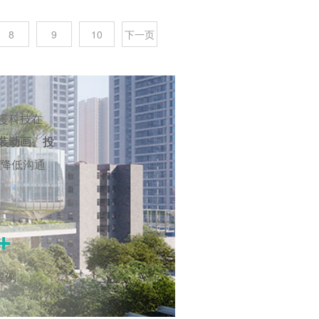
8
9
10
下一页
漫科技在
装动画、投
降低沟通
+
案例