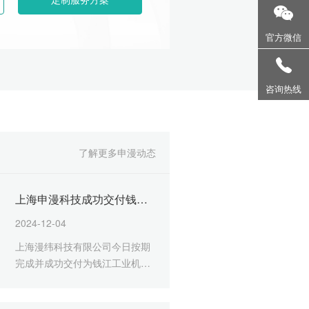
官方微信
130-2310-0003
咨询热线
了解更多申漫动态
上海申漫科技成功交付钱江
工业机器人三维演示动画
2024-12-04
上海漫纬科技有限公司今日按期
完成并成功交付为钱江工业机器
人定制的三维演示动画项目。该
项目自启动以来，得到了双方团