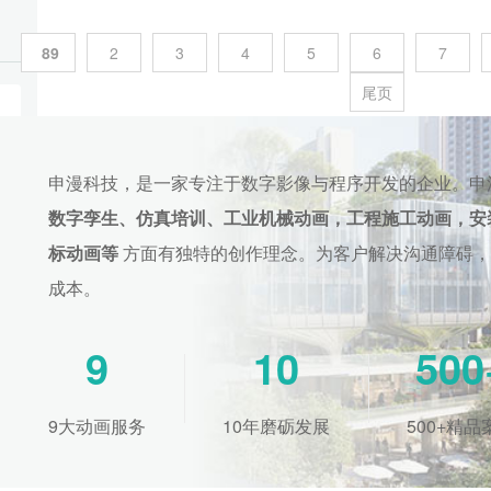
89
2
3
4
5
6
7
尾页
申漫科技，是一家专注于数字影像与程序开发的企业。申
数字孪生、仿真培训、工业机械动画，工程施工动画，安
标动画等
方面有独特的创作理念。为客户解决沟通障碍，
成本。
9
10
500
9大动画服务
10年磨砺发展
500+精品