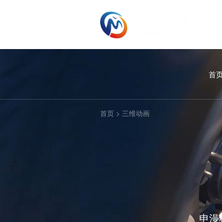
首
首页
>
三维动画
申漫