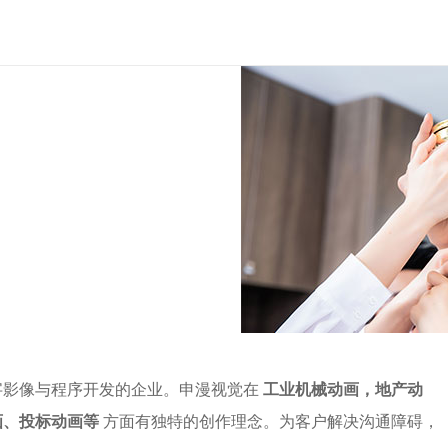
示动画
190
术导航
画
190
钉棒系
190
三维演
190
字影像与程序开发的企业。申漫视觉在
工业机械动画，地产动
演示动
画、投标动画等
方面有独特的创作理念。为客户解决沟通障碍，