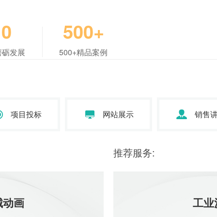
190
10
500+
科集成
示动画
磨砺发展
500+精品案例
190
外固定支
190
项目投标
网站展示
销售
磨边机
推荐服务:
190
械动画
工业