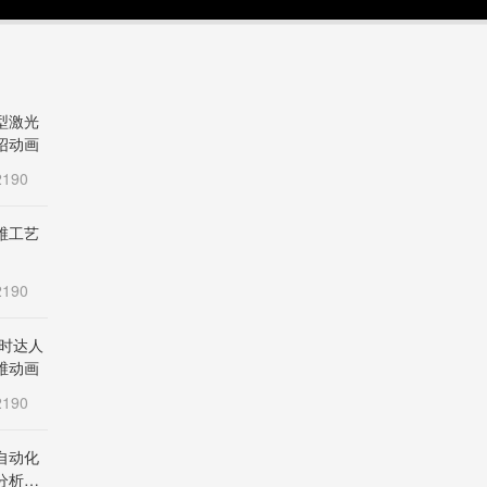
型激光
绍动画
190
维工艺
190
新时达人
维动画
190
自动化
分析仪