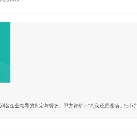
三维演
190
术演示
190
椎椎间
动画
190
到各企业领导的肯定与赞扬。甲方评价：“真实还原现场，细节到
科类救护
190