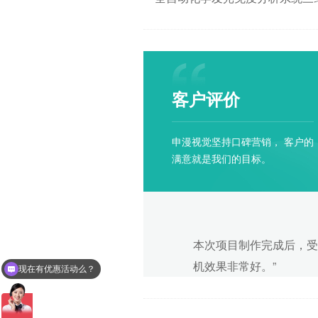
手术机器人
示动画
播放次数：2
客户评价
脊柱微创手
动画
播放次数：2
申漫视觉坚持口碑营销， 客户的
满意就是我们的目标。
侧方入路腰
融合器演示
播放次数：2
本次项目制作完成后，受
移动CT全
车演示动画
机效果非常好。”
现在有优惠活动么？
播放次数：2