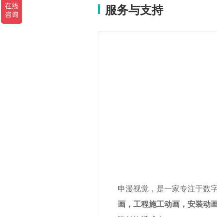
三维医学演
服务与支持
播放次数：2
口腔种植手
系统演示动
播放次数：2
LEO胸腰椎
统演示动画
播放次数：2
普微森医疗
示动画
播放次数：2
申漫视觉，是一家专注于数
三维种植牙
画，工程施工动画，安装动
画