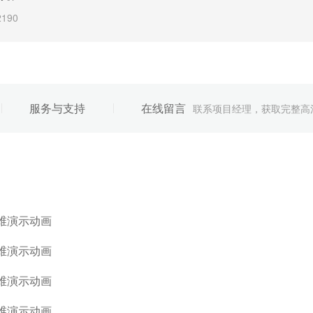
画
190
饪灶三
190
服务与支持
在线留言
联系项目经理，获取完整高
统解决
画
190
 蒸汽发
统
190
发光免
三维演
190