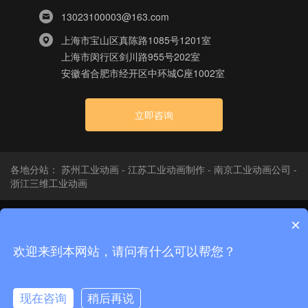
13023100003@163.com
上海市宝山区真陈路1085号1201室
上海市闵行区剑川路955号202室
安徽省合肥市经开区中环城C座1002室
立即咨询
各地分站：
苏州工业动画
-
江苏工业动画制作
-
南京工业动画公司
-
浙江三维工业动画
×
版权所有：上海申漫科技有限公司
沪ICP备2021003995号-1
隐私政策
网站地图
技术支
|
|
欢迎来到本网站，请问有什么可以帮您？
持：上海申漫科技有限公司
现在咨询
稍后再说